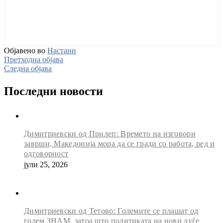
Објавено во
Настани
Претходна објава
Следна објава
Последни новости
Димитриевски од Прилеп: Времето на изговори
заврши, Македонија мора да се гради со работа, ред и
одговорност
јули 25, 2026
Димитриевски од Тетово: Големите се плашат од
голем ЗНАМ, затоа што политиката на нови луѓе