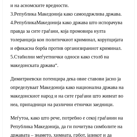
и на асномските вредности.
3.Република Македонија како самоодржлива држава.
4.РепубликаМакедонија како држава што испорачува
правда за сите граѓани, која промовира нулта
толеранција кон политичкиот криминал, корупцијата
и ефикасна борба против организираниот криминал.
5.Стабилни меѓуетнички односи како столб на
македонската држава“.
Димитриевски потенцира дека овие ставови јасно ја
определуваат Македонија како национална држава на
македонскиот народ и на сите граѓани што живеат во
неа, припадници на различни етнички заедници.
Меѓутоа, како што рече, потребно е секој граѓанин на
Република Македонија, да ги почитува симболите на
државата – знамето, химната, грбот, јазикот и да