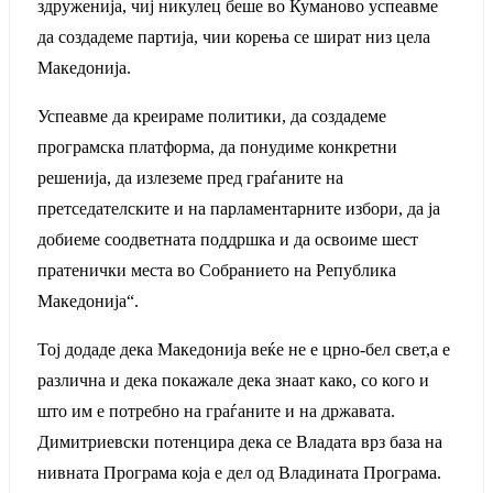
здруженија, чиј никулец беше во Куманово успеавме
да создадеме партија, чии корења се шират низ цела
Македонија.
Успеавме да креираме политики, да создадеме
програмска платформа, да понудиме конкретни
решенија, да излеземе пред граѓаните на
претседателските и на парламентарните избори, да ја
добиеме соодветната поддршка и да освоиме шест
пратенички места во Собранието на Република
Македонија“.
Тој додаде дека Македонија веќе не е црно-бел свет,а е
различна и дека покажале дека знаат како, со кого и
што им е потребно на граѓаните и на државата.
Димитриевски потенцира дека се Владата врз база на
нивната Програма која е дел од Владината Програма.