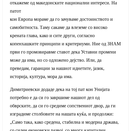
откажеме од македонските национални интереси. На
патот
кон Европа мораме да го зачуваме достоинството и
самобитноста. Таму сакаме да влеземе со високо
крената глава, како и сите други, согласно
копенхашките принципи и критериуми. Ние од ЗНАМ
први го промовиравме ставот дека Уставни промени
може да има, но со одложено дејство. Или, да
преведам, гаранции за нашиот иднетите, јазик,
историја, култура, мора да има.
Димитриевски додаде дека на тој пат кон Унијата
потребно е да си го завршиме нашиот дел од
обврските, да си го средиме сопствениот двор, да ги
изградиме столбовите на нашата куќа, и продолжи:
„Само така, како средена, стабилна и модерна држава,
со силен економски развој, со многу капитални