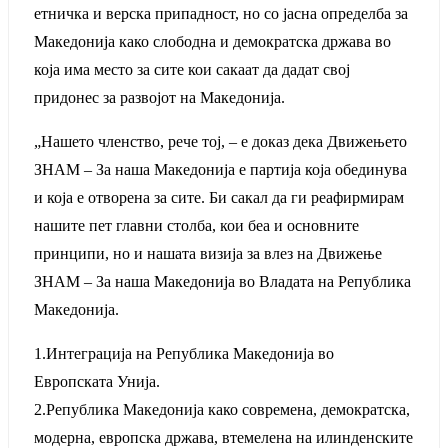
етничка и верска припадност, но со јасна определба за
Македонија како слободна и демократска држава во
која има место за сите кои сакаат да дадат свој
придонес за развојот на Македонија.
„Нашето членство, рече тој, – е доказ дека Движењето
ЗНАМ – За наша Македонија е партија која обединува
и која е отворена за сите. Би сакал да ги реафирмирам
нашите пет главни столба, кои беа и основните
принципи, но и нашата визија за влез на Движење
ЗНАМ – За наша Македонија во Владата на Република
Македонија.
1.Интеграција на Република Македонија во
Европската Унија.
2.Република Македонија како современа, демократска,
модерна, европска држава, втемелена на илинденските