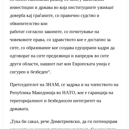
инвестиции и држава во која институциите уживаат
доверба кај граѓаните, со правично судство и
обвинителство кои
работат согласно законите, со почитување на
човековите права, со здравството кое е достапно за
сите, со образование кое создава едуцирани кадри да
одговорат на сите предизвици и напредок во сите
други области, нашиот пат кон Европската унија е
сигурен и безбеден“.
Претседателот на ЗНАМ, се задржа и на членството на
Република Македонија во НАТО, кое е гаранција на
територијалниот и безбедносен интегритет на
државата.
„Тука би сакал, рече Димитриевски, да ги потенцирам