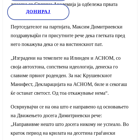
денеска со Свечена Академија ја одбележа првата
ДОНИРАЈ
година од основањето.
Пертседателот на партијата, Максим Димитриевски
поздравувајќи ги присутните рече дека глетката пред
него покажува дека се на вистинскиот пат.
„Изградени на темелите на Илинден и АСНОМ, со
своја автохтона, сопствена идеологија, денеска го
славиме првиот роденден. За нас Крушевскиот
Манифест, Декларацијата на АСНОМ, биле и секогаш
ќе останат светост. Од тоа откажување нема“.
Осврнувајчи се на она што е направено од основањето
на Движењето досега Димитриевски рече:
„Направивме нешто што досега никому не успеало. Во
краток период на крилата на десетина граѓански