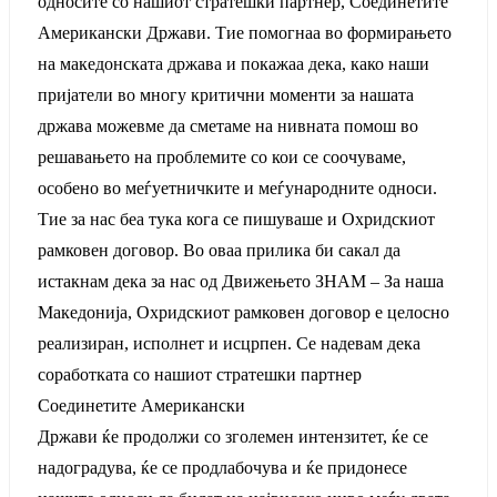
односите со нашиот стратешки партнер, Соединетите
Американски Држави. Тие помогнаа во формирањето
на македонската држава и покажаа дека, како наши
пријатели во многу критични моменти за нашата
држава можевме да сметаме на нивната помош во
решавањето на проблемите со кои се соочуваме,
особено во меѓуетничките и меѓународните односи.
Тие за нас беа тука кога се пишуваше и Охридскиот
рамковен договор. Во оваа прилика би сакал да
истакнам дека за нас од Движењето ЗНАМ – За наша
Македонија, Охридскиот рамковен договор е целосно
реализиран, исполнет и исцрпен. Се надевам дека
соработката со нашиот стратешки партнер
Соединетите Американски
Држави ќе продолжи со зголемен интензитет, ќе се
надоградува, ќе се продлабочува и ќе придонесе