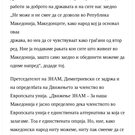
работи за доброто на државата и на сите нас заедно
„Не може и не смее да се дозволи во Република
Македонија, Македонците, како народ кој ја основал
оваа
држава, во неа да се чувствуваат како граѓани од втор
ред. Ние ја подаваме раката кон сите што живеат во
Македонија, зашто само заедно и обединети можеме да
одиме напред“, додаде тој.
Претседателот на ЗНАМ, Димитриевски се задржа и
на определбата на Движењето за членство во
Европската унија. „Движење ЗНАМ – За наша
Македонија е јасно определено дека членството во
Европската унија е единствената алтернатива за која се
залагаме. Тоа е единствената опција. Но, ние, како
македонски народ ниту можеме, ниту пак смееме да се