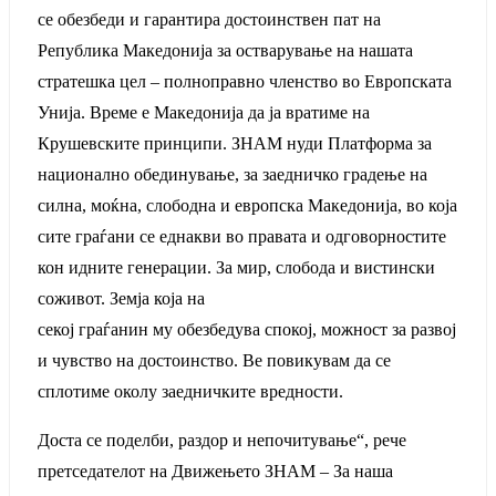
се обезбеди и гарантира достоинствен пат на
Република Македонија за остварување на нашата
стратешка цел – полноправно членство во Европската
Унија. Време е Македонија да ја вратиме на
Крушевските принципи. ЗНАМ нуди Платформа за
национално обединување, за заедничко градење на
силна, моќна, слободна и европска Македонија, во која
сите граѓани се еднакви во правата и одговорностите
кон идните генерации. За мир, слобода и вистински
соживот. Земја која на
секој граѓанин му обезбедува спокој, можност за развој
и чувство на достоинство. Ве повикувам да се
сплотиме околу заедничките вредности.
Доста се поделби, раздор и непочитување“, рече
претседателот на Движењето ЗНАМ – За наша