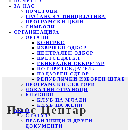
ПОЧЕТНА
ЗА НАС
ПОЧЕТОЦИ
ГРАЃАНСКА ИНИЦИЈАТИВА
ПРОГРАМСКИ ЦЕЛИ
СИМБОЛИ
ОРГАНИЗАЦИЈА
ОРГАНИ
КОНГРЕС
ИЗВРШЕН ОДБОР
ЦЕНТРАЛЕН ОДБОР
ПРЕТСЕДАТЕЛ
ГЕНЕРАЛЕН СЕКРЕТАР
ПОТПРЕТСЕДАТЕЛИ
НАДЗОРЕН ОДБОР
РЕПУБЛИЧКИ ИЗБОРЕН ШТАБ
ПРОГРАМСКИ СЕКТОРИ
ЛОКАЛНИ ОГРАНОЦИ
КЛУБОВИ
КЛУБ НА МЛАДИ
КЛУБ НА ЖЕНИ
Прес Центар
АКТИ
СТАТУТ
ПРАВИЛНИЦИ И ДРУГИ
ДОКУМЕНТИ