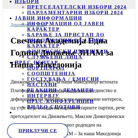
ИЗБОРИ
ПРЕТСЕДАТЕЛСКИ ИЗБОРИ 2024
ПАРЛАМЕНТАРНИ ИЗБОРИ 2024
ЈАВНИ ИНФОРМАЦИИ
ИНФОРМАЦИИ ОД ЈАВЕН
Декември 15, 2024
КАРАКТЕР
БАРАЊЕ ЗА ПРИСТАП ДО
Свечена Академија Една
ИНФОРМАЦИИ ОД ЈАВЕН
КАРАКТЕР
Година Движење ЗНАМ за
ФИНАНСИСКИ ИЗВЕШТАИ
СЛУЖБЕНИ ЛИЦА
ПРЕС ЦЕНТАР
Наша Македонија
ПОРТПАРОЛ
СООПШТЕНИЈА
ГОСТУВАЊА / ЕМИСИИ
Движењето ЗНАМ – За наша Македонија ветената
НАСТАНИ
РЕАКЦИИ / ДЕМАНТИ
Платформа за македонско национално единство и
ИНТЕРВЈУ
дефинирање на македонските национални интереси,
ПРЕС-КОНФЕРЕНЦИИ
ВИДЕО СПОТОВИ
од утре ќе ја понуди на парламентарните партии, рече
претседателот на Движењето, Максим Димитриевски
на одбележувањето на првиот роденден на
ПРИКЛУЧИ СЕ
партијата. Движењето ЗНАМ – За наша Македонија