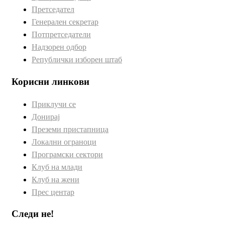
Претседател
Генерален секретар
Потпретседатели
Надзорен одбор
Републички изборен штаб
Корисни линкови
Приклучи се
Донирај
Преземи пристапница
Локални ограноци
Програмски сектори
Клуб на млади
Клуб на жени
Прес центар
Следи не!