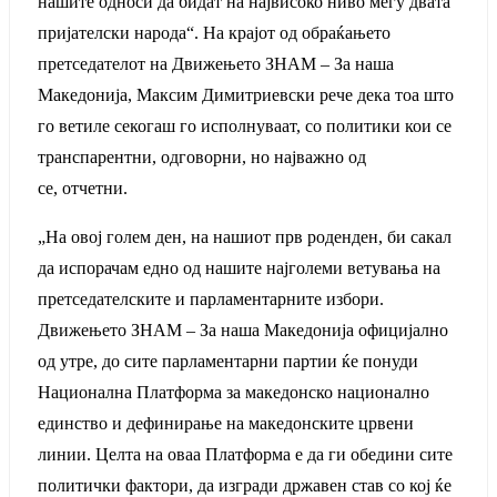
нашите односи да бидат на највисоко ниво меѓу двата
пријателски народа“. На крајот од обраќањето
претседателот на Движењето ЗНАМ – За наша
Македонија, Максим Димитриевски рече дека тоа што
го ветиле секогаш го исполнуваат, со политики кои се
транспарентни, одговорни, но најважно од
се, отчетни.
„На овој голем ден, на нашиот прв роденден, би сакал
да испорачам едно од нашите најголеми ветувања на
претседателските и парламентарните избори.
Движењето ЗНАМ – За наша Македонија официјално
од утре, до сите парламентарни партии ќе понуди
Национална Платформа за македонско национално
единство и дефинирање на македонските црвени
линии. Целта на оваа Платформа е да ги обедини сите
политички фактори, да изгради државен став со кој ќе