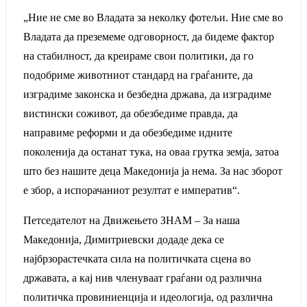
„Ние не сме во Владата за неколку фотељи. Ние сме во
Владата да преземеме одговорност, да бидеме фактор
на стабилност, да креираме свои политики, да го
подобриме животниот стандард на граѓаните, да
изградиме законска и безбедна држава, да изградиме
вистински соживот, да обезбедиме правда, да
направиме реформи и да обезбедиме идните
поколенија да останат тука, на оваа грутка земја, затоа
што без нашите деца Македонија ја нема. За нас зборот
е збор, а испорачаниот резултат е императив“.
Петседателот на Движењето ЗНАМ – За наша
Македонија, Димитриевски додаде дека се
најбрзорастечката сила на политичката сцена во
државата, а кај нив членуваат граѓани од различна
политичка провиниенција и идеологија, од различна