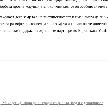
орбата против корупцијата и криминалот се од особено значење 
окажуваат дека земјата е на вистинскиот пат и има намера да ги 
ност за развојот на економијата на земјата и капиталните инвес
финансиски поддржани од нашите партнери во Европската Унија 
Македонија мора да се гради со работа, ред и одговорност