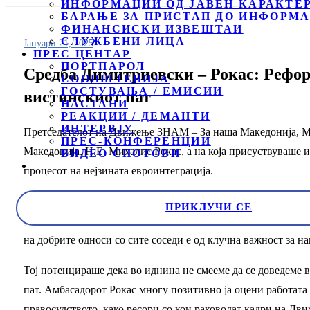
ИНФОРМАЦИИ ОД ЈАВЕН КАРАКТЕ
БАРАЊЕ ЗА ПРИСТАП ДО ИНФОРМА
ФИНАНСИСКИ ИЗВЕШТАИ
СЛУЖБЕНИ ЛИЦА
Јануари 21, 2025
ПРЕС ЦЕНТАР
ПОРТПАРОЛ
Средба Димитриевски – Рокас: Рефор
СООПШТЕНИЈА
ГОСТУВАЊА / ЕМИСИИ
вистинскиот пат
НАСТАНИ
РЕАКЦИИ / ДЕМАНТИ
ИНТЕРВЈУ
Претседателот на Движење ЗНАМ – За наша Македонија, Мак
ПРЕС-КОНФЕРЕНЦИИ
Македонија, Н.Е. Михалис Рокас, а на која присуствуваше 
ВИДЕО СПОТОВИ
процесот на нејзината евроинтеграција.
Претседателот на Движењето ЗНАМ – За наша Македонија, 
ПРИКЛУЧИ СЕ
уставните измени, односно нивната одложена примена, а с
на добрите односи со сите соседи е од клучна важност за н
Тој потенцираше дека во иднина не смееме да се доведеме 
пат. Амбасадорот Рокас многу позитивно ја оцени работата 
правосудството, како ресори со кои раководат кадри на Д