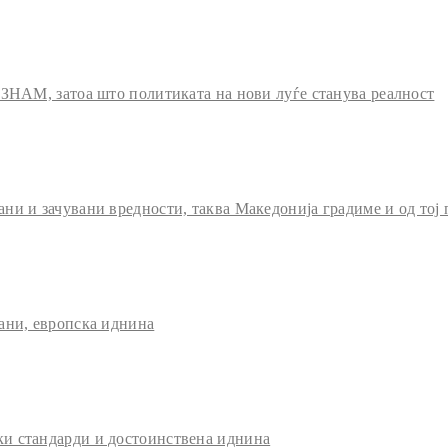
 ЗНАМ, затоа што политиката на нови луѓе станува реалност
и и зачувани вредности, таква Македонија градиме и од тој 
ани, европска иднина
и стандарди и достоинствена иднина