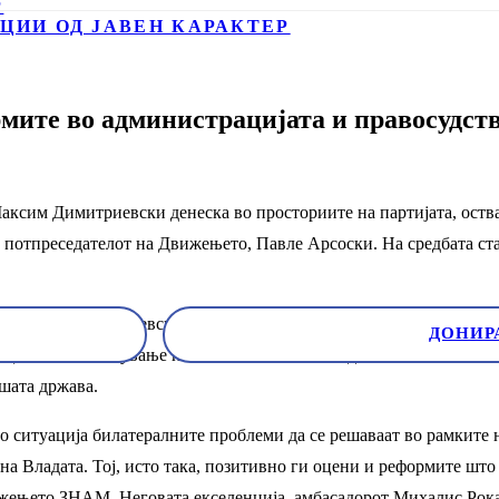
Р
ЦИИ ОД ЈАВЕН КАРАКТЕР
мите во администрацијата и правосудств
сим Димитриевски денеска во просториите на партијата, оствар
и потпреседателот на Движењето, Павле Арсоски. На средбата ста
Максим Димитриевски во разговорот со амбасадорот Рокас, ги а
ДОНИР
о цел оневозможување на понатамошни блокади на патот на Маке
ашата држава.
во ситуација билатералните проблеми да се решаваат во рамките 
на Владата. Тој, исто така, позитивно ги оцени и реформите што
вижењето ЗНАМ. Неговата екселенција, амбасадорот Михалис Рок