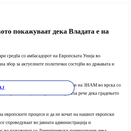
ото покажуваат дека Владата е на
и средба со амбасадорот на Европската Унија во
на збор за актуелните политички состојби во државата и
ктуелизираше веќе познатите ставови на ЗНАМ во врска со
АЈ
донија кон ЕУ. Димитриевски при тоа рече дека градењето
на европските процеси и да не кочат на нашиот европски
 се спроведуваат во јавната администрација и
ас во разговорот со Димитриевски потенцираше дека