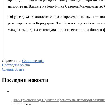
напорите на Владата на Република Северна Македонија во б
Тој рече дека активностите што се преземаат на тоа поле п
разговараше и за Коридорите 8 и 10, кои се од особена важ
македонска страна се очекува овие инвестиции да бидат и 
Објавено во
Соопштенија
Претходна објава
Следна објава
Последни новости
Димитриевски од Прилеп: Времето на изговори заврши, 