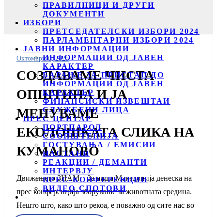
ПРАВИЛНИЦИ И ДРУГИ
ДОКУМЕНТИ
ИЗБОРИ
ПРЕТСЕДАТЕЛСКИ ИЗБОРИ 2024
ПАРЛАМЕНТАРНИ ИЗБОРИ 2024
ЈАВНИ ИНФОРМАЦИИ
ИНФОРМАЦИИ ОД ЈАВЕН
Октомври 6, 2025
КАРАКТЕР
СОЗДАВАМЕ ЧИСТА
БАРАЊЕ ЗА ПРИСТАП ДО
ИНФОРМАЦИИ ОД ЈАВЕН
ОПШТИНА И ЈА
КАРАКТЕР
ФИНАНСИСКИ ИЗВЕШТАИ
СЛУЖБЕНИ ЛИЦА
МЕНУВАМЕ
ПРЕС ЦЕНТАР
ПОРТПАРОЛ
ЕКОЛОШКАТА СЛИКА НА
СООПШТЕНИЈА
ГОСТУВАЊА / ЕМИСИИ
КУМАНОВО
НАСТАНИ
РЕАКЦИИ / ДЕМАНТИ
ИНТЕРВЈУ
Движењето ЗНАМ – За наша Македонија денеска на
ПРЕС-КОНФЕРЕНЦИИ
ВИДЕО СПОТОВИ
прес конференција зборуваше за животната средина.
Нешто што, како што рекоа, е поважно од сите нас во