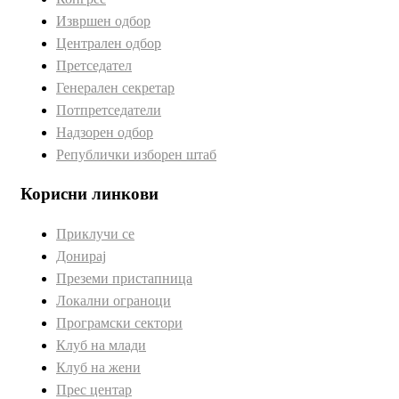
Извршен одбор
Централен одбор
Претседател
Генерален секретар
Потпретседатели
Надзорен одбор
Републички изборен штаб
Корисни линкови
Приклучи се
Донирај
Преземи пристапница
Локални ограноци
Програмски сектори
Клуб на млади
Клуб на жени
Прес центар