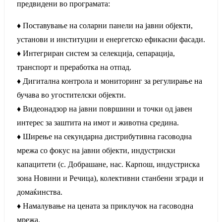
предвидени во програмата:
♦ Поставување на соларни панели на јавни објекти,
установи и институции и енергетско ефикасни фасади.
♦ Интегриран систем за селекција, сепарација,
транспорт и преработка на отпад.
♦ Дигитална контрола и мониторинг за регулирање на
бучава во угостителски објекти.
♦ Видеонадзор на јавни површини и точки од јавен
интерес за заштита на имот и животна средина.
♦ Ширење на секундарна дистрибутивна гасоводна
мрежа со фокус на јавни објекти, индустриски
капацитети (с. Добрашане, нас. Карпош, индустриска
зона Новини и Речица), колективни станбени згради и
домаќинства.
♦ Намалување на цената за приклучок на гасоводна
мрежа.