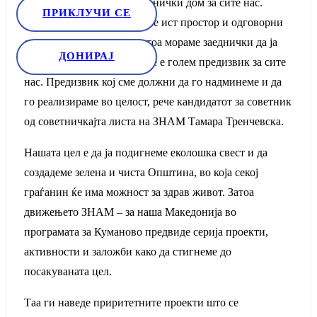
наше Куманово. Таа е заеднички дом за сите нас.
ПРИКЛУЧИ СЕ
Дишеме ист воздух, делиме ист простор и одговорни
сме за истата иднина – затоа мораме заеднички да ја
ДОНИРАЈ
чуваме, нејзиното штитење е голем предизвик за сите
нас. Предизвик кој сме должни да го надминеме и да
го реализираме во целост, рече кандидатот за советник
од советничкајта листа на ЗНАМ Тамара Тренчевска.
Нашата цел е да ја подигнеме еколошка свест и да
создадеме зелена и чиста Општина, во која секој
граѓанин ќе има можност за здрав живот. Затоа
движењето ЗНАМ – за наша Македонија во
програмата за Куманово предвиде серија проекти,
активности и заложби како да стигнеме до
посакуваната цел.
Таа ги наведе приритетните проекти што се