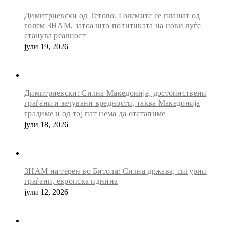
Димитриевски од Тетово: Големите се плашат од
голем ЗНАМ, затоа што политиката на нови луѓе
станува реалност
јули 19, 2026
Димитриевски: Силна Македонија, достоинствени
граѓани и зачувани вредности, таква Македонија
градиме и од тој пат нема да отстапиме
јули 18, 2026
ЗНАМ на терен во Битола: Силна држава, сигурни
граѓани, европска иднина
јули 12, 2026