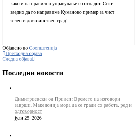
како и на правилно управување со отпадот. Сите
заедно да го направиме Куманово пример за чист
зелен и достоинствен град!
Објавено во
Соопштенија
Претходна објава
Следна објава
Последни новости
Димитриевски од Прилеп: Времето на изговори
заврши, Македонија мора да се гради со работа, ред и
одговорност
јули 25, 2026