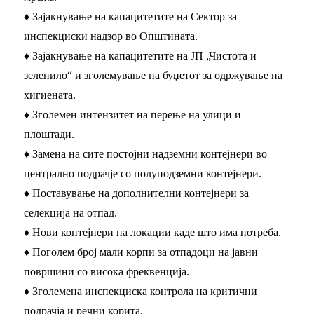
♦ Зајакнување на капацитетите на Сектор за
инспекциски надзор во Општината.
♦ Зајакнување на капацитетите на ЈП „Чистота и
зеленило“ и зголемување на буџетот за одржување на
хигиената.
♦ Зголемен интензитет на перење на улици и
плоштади.
♦ Замена на сите постојни надземни контејнери во
централно подрачје со полуподземни контејнери.
♦ Поставување на дополнителни контејнери за
селекција на отпад.
♦ Нови контејнери на локации каде што има потреба.
♦ Поголем број мали корпи за отпадоци на јавни
површини со висока фреквенција.
♦ Зголемена инспекциска контрола на критични
подрачја и речни корита.