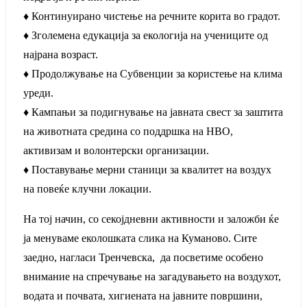
♦ Континуирано чистење на речните корита во градот.
♦ Зголемена едукација за екологија на учениците од
најрана возраст.
♦ Продолжување на Субвенции за користење на клима
уреди.
♦ Кампањи за подигнување на јавната свест за заштита
на животната средина со поддршка на НВО,
активизам и волонтерски организации.
♦ Поставување мерни станици за квалитет на воздух
на повеќе клучни локации.
На тој начин, со секојдневни активности и заложби ќе
ја менуваме еколошката слика на Куманово. Сите
заедно, нагласи Тренчевска, да посветиме особено
внимание на спречување на загадувањето на воздухот,
водата и почвата, хигиената на јавните површини,