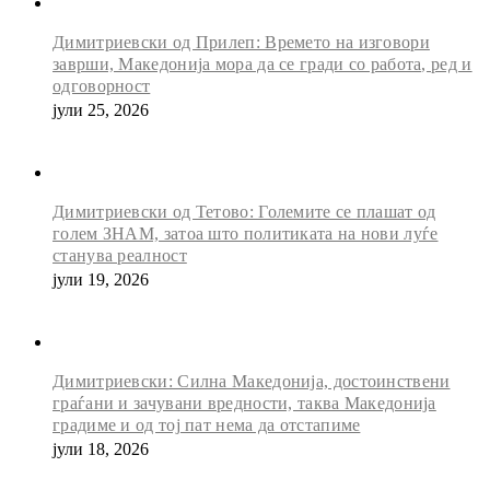
Димитриевски од Прилеп: Времето на изговори
заврши, Македонија мора да се гради со работа, ред и
одговорност
јули 25, 2026
Димитриевски од Тетово: Големите се плашат од
голем ЗНАМ, затоа што политиката на нови луѓе
станува реалност
јули 19, 2026
Димитриевски: Силна Македонија, достоинствени
граѓани и зачувани вредности, таква Македонија
градиме и од тој пат нема да отстапиме
јули 18, 2026