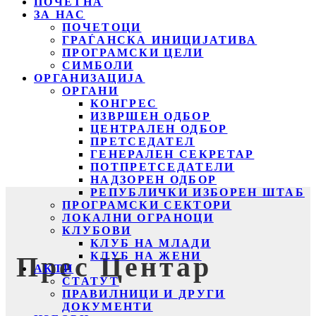
ПОЧЕТНА
ЗА НАС
ПОЧЕТОЦИ
ГРАЃАНСКА ИНИЦИЈАТИВА
ПРОГРАМСКИ ЦЕЛИ
СИМБОЛИ
ОРГАНИЗАЦИЈА
ОРГАНИ
КОНГРЕС
ИЗВРШЕН ОДБОР
ЦЕНТРАЛЕН ОДБОР
ПРЕТСЕДАТЕЛ
ГЕНЕРАЛЕН СЕКРЕТАР
ПОТПРЕТСЕДАТЕЛИ
НАДЗОРЕН ОДБОР
РЕПУБЛИЧКИ ИЗБОРЕН ШТАБ
ПРОГРАМСКИ СЕКТОРИ
ЛОКАЛНИ ОГРАНОЦИ
КЛУБОВИ
КЛУБ НА МЛАДИ
КЛУБ НА ЖЕНИ
Прес Центар
АКТИ
СТАТУТ
ПРАВИЛНИЦИ И ДРУГИ
ДОКУМЕНТИ