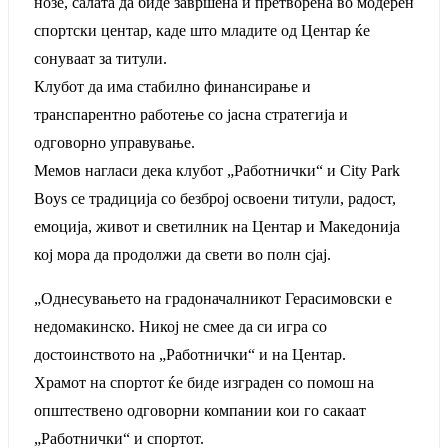
нозе, салата да биде завршена и претворена во модерен
спортски центар, каде што младите од Центар ќе
сонуваат за титули.
Клубот да има стабилно финансирање и
транспарентно работење со јасна стратегија и
одговорно управување.
Мемов нагласи дека клубот „Работнички“ и City Park
Boys се традиција со безброј освоени титули, радост,
емоција, живот и светилник на Центар и Македонија
кој мора да продолжи да свети во полн сјај.
„Однесувањето на градоначалникот Герасимовски е
недомакинско. Никој не смее да си игра со
достоинството на „Работнички“ и на Центар.
Храмот на спортот ќе биде изграден со помош на
општествено одговорни компании кои го сакаат
„Работнички“ и спортот.