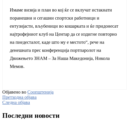
Имаме визија и план во кој ќе се вклучат истакнати
поранешни и сегашни спортски работници и
ентузијасти, вљубеници во кошарката и ќе придонесат
најтрофејниот клуб на Центар да се издигне повторно
на пиедесталот, каде што му е местото“, рече на
денешната прес конференција портпаролот на
Движењето ЗНАМ – За Наша Македонија, Никола
Мемов.
Објавено во
Соопштенија
Претходна објава
Следна објава
Последни новости