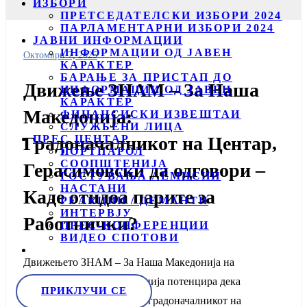
ИЗБОРИ
ПРЕТСЕДАТЕЛСКИ ИЗБОРИ 2024
ПАРЛАМЕНТАРНИ ИЗБОРИ 2024
ЈАВНИ ИНФОРМАЦИИ
ИНФОРМАЦИИ ОД ЈАВЕН
Октомври 7, 2025
КАРАКТЕР
БАРАЊЕ ЗА ПРИСТАП ДО
Движење ЗНАМ – За Наша
ИНФОРМАЦИИ ОД ЈАВЕН
КАРАКТЕР
Македонија:
ФИНАНСИСКИ ИЗВЕШТАИ
СЛУЖБЕНИ ЛИЦА
ПРЕС ЦЕНТАР
Градоначалникот на Центар,
ПОРТПАРОЛ
СООПШТЕНИЈА
Герасимовски да одговори –
ГОСТУВАЊА / ЕМИСИИ
НАСТАНИ
Каде отидоа парите за
РЕАКЦИИ / ДЕМАНТИ
ИНТЕРВЈУ
Работнички?
ПРЕС-КОНФЕРЕНЦИИ
ВИДЕО СПОТОВИ
Движењето ЗНАМ – За Наша Македонија на
денешната прес конференција потенцира дека
ПРИКЛУЧИ СЕ
недомаќинскиот однос на градоначалникот на