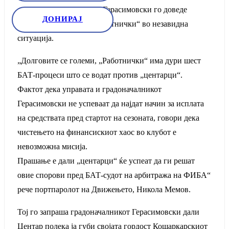
општина Центар, Горан Герасимовски го доведе
ДОНИРАЈ
кошаркарскиот клуб „Работнички“ во незавидна
ситуација.
„Долговите се големи, „Работнички“ има дури шест
БАТ-процеси што се водат против „центарци“.
Фактот дека управата и градоначалникот
Герасимовски не успеваат да најдат начин за исплата
на средствата пред стартот на сезоната, говори дека
чистењето на финансискиот хаос во клубот е
невозможна мисија.
Прашање е дали „центарци“ ќе успеат да ги решат
овие спорови пред БАТ-судот на арбитража на ФИБА“
рече портпаролот на Движењето, Никола Мемов.
Тој го запраша градоначалникот Герасимовски дали
Центар полека ја губи својата гордост Кошаркарскиот