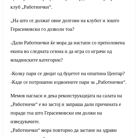
клуб „Работнички“.
„На што се должат овие долгови на клубот и зошто
Герасимовски го дозволи тоа?
-Дали Работнички ќе мора да настапи со преполовена
екипа во следната сезона и да игра со играчи од
младинските категории?
-Колку пари се двојат од буџетот на општина Центар?
-Каде се потрошени издвоените пари за „Работнички“.
Мемов нагласи и дека реконструкцијата на салата на
„Работничи“ е во застој и запраша дали причината е
поради тоа што Герасимовски им должи на
изведувачите.
„Работнички“ мора повторно да застане на здрави