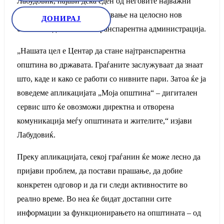
Лабудовиќ, најави дека еден од неговите најважни
приоритети ќе биде воведување на целосно нов
ДОНИРАЈ
систем на дигитална и транспарентна администрација.
„Нашата цел е Центар да стане најтранспарентна
општина во државата. Граѓаните заслужуваат да знаат
што, каде и како се работи со нивните пари. Затоа ќе ја
воведеме апликацијата „Моја општина“ – дигитален
сервис што ќе овозможи директна и отворена
комуникација меѓу општината и жителите,“ изјави
Лабудовиќ.
Преку апликацијата, секој граѓанин ќе може лесно да
пријави проблем, да постави прашање, да добие
конкретен одговор и да ги следи активностите во
реално време. Во неа ќе бидат достапни сите
информации за функционирањето на општината – од