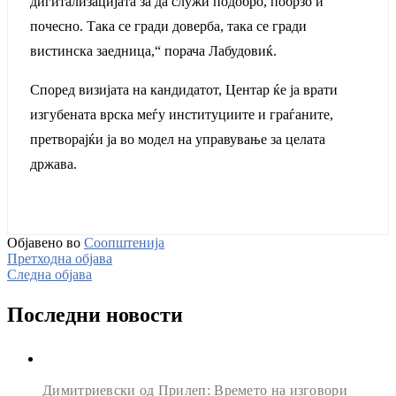
дигитализацијата за да служи подобро, побрзо и
почесно. Така се гради доверба, така се гради
вистинска заедница,“ порача Лабудовиќ.
Според визијата на кандидатот, Центар ќе ја врати
изгубената врска меѓу институциите и граѓаните,
претворајќи ја во модел на управување за целата
држава.
Објавено во
Соопштенија
Претходна објава
Следна објава
Последни новости
Димитриевски од Прилеп: Времето на изговори