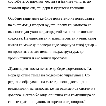
состојбата со паркинг-местата и јавните услуги, до
тековни проекти, тендери и буџетски трошоци.
Особено внимание ќе биде посветено на воведување
на системот „Отворен буџет“, преку кој јавноста ќе
има постојан увид во распределбата на општинските
средства. На едноставен и транспарентен начин, секој
жител ќе може да провери каде завршува секој денар –
од проектите за хигиена и инфраструктура, до
урбанистички и еколошки програми.
„Транспарентноста не смее да биде формалност. Таа
мора да стане темел на модерното управување. Со
редовно објавување на сите трошоци, договори и
реализирани активности, ќе изградиме нов систем на
доверба. Центар ќе биде општина која комуницира со
своите граѓани – јавно, отворено и одговорно,“