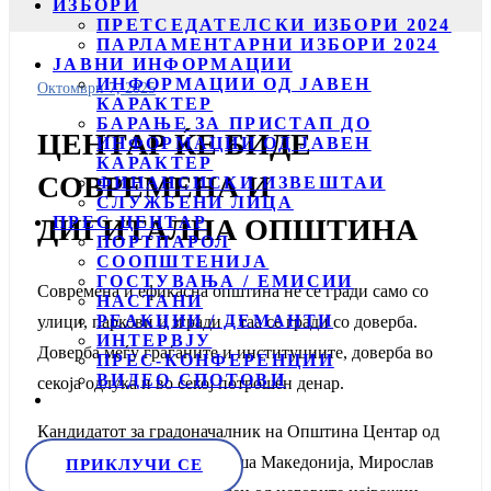
ИЗБОРИ
ПРЕТСЕДАТЕЛСКИ ИЗБОРИ 2024
ПАРЛАМЕНТАРНИ ИЗБОРИ 2024
ЈАВНИ ИНФОРМАЦИИ
ИНФОРМАЦИИ ОД ЈАВЕН
Октомври 7, 2025
КАРАКТЕР
БАРАЊЕ ЗА ПРИСТАП ДО
ЦЕНТАР ЌЕ БИДЕ
ИНФОРМАЦИИ ОД ЈАВЕН
КАРАКТЕР
СОВРЕМЕНА И
ФИНАНСИСКИ ИЗВЕШТАИ
СЛУЖБЕНИ ЛИЦА
ПРЕС ЦЕНТАР
ДИГИТАЛНА ОПШТИНА
ПОРТПАРОЛ
СООПШТЕНИЈА
ГОСТУВАЊА / ЕМИСИИ
Современа и ефикасна општина не се гради само со
НАСТАНИ
РЕАКЦИИ / ДЕМАНТИ
улици, паркови и згради – таа се гради со доверба.
ИНТЕРВЈУ
Доверба меѓу граѓаните и институциите, доверба во
ПРЕС-КОНФЕРЕНЦИИ
ВИДЕО СПОТОВИ
секоја одлука и во секој потрошен денар.
Кандидатот за градоначалник на Општина Центар од
Движењето ЗНАМ – За наша Македонија, Мирослав
ПРИКЛУЧИ СЕ