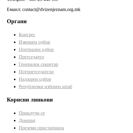
Емаил: contact@dvizenjeznam.org.mk
Органи
Конгрес
Извршен одбор
Централен одбор
Претседател
Генерален секретар
Потпретседатели
Надзорен одбор
Републички изборен штаб
Корисни линкови
Приклучи се
Донирај
Преземи пристапница