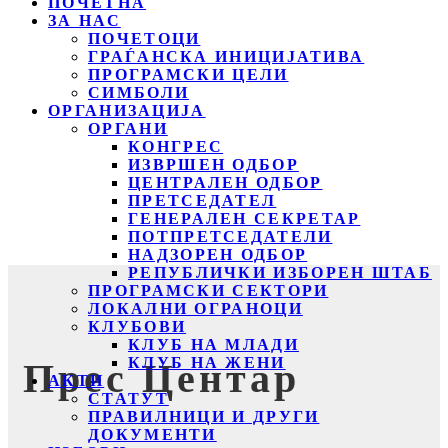
ПОЧЕТНА
ЗА НАС
ПОЧЕТОЦИ
ГРАЃАНСКА ИНИЦИЈАТИВА
ПРОГРАМСКИ ЦЕЛИ
СИМБОЛИ
ОРГАНИЗАЦИЈА
ОРГАНИ
КОНГРЕС
ИЗВРШЕН ОДБОР
ЦЕНТРАЛЕН ОДБОР
ПРЕТСЕДАТЕЛ
ГЕНЕРАЛЕН СЕКРЕТАР
ПОТПРЕТСЕДАТЕЛИ
НАДЗОРЕН ОДБОР
РЕПУБЛИЧКИ ИЗБОРЕН ШТАБ
ПРОГРАМСКИ СЕКТОРИ
ЛОКАЛНИ ОГРАНОЦИ
КЛУБОВИ
КЛУБ НА МЛАДИ
КЛУБ НА ЖЕНИ
Прес Центар
АКТИ
СТАТУТ
ПРАВИЛНИЦИ И ДРУГИ
ДОКУМЕНТИ