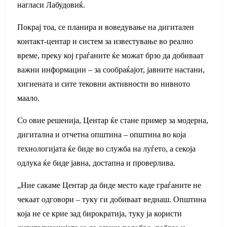
нагласи Лабудовиќ.
Покрај тоа, се планира и воведување на дигитален
контакт-центар и систем за известување во реално
време, преку кој граѓаните ќе можат брзо да добиваат
важни информации – за сообраќајот, јавните настани,
хигиената и сите тековни активности во нивното
маало.
Со овие решенија, Центар ќе стане пример за модерна,
дигитална и отчетна општина – општина во која
технологијата ќе биде во служба на луѓето, а секоја
одлука ќе биде јавна, достапна и проверлива.
„Ние сакаме Центар да биде место каде граѓаните не
чекаат одговори – туку ги добиваат веднаш. Општина
која не се крие зад бирократија, туку ја користи