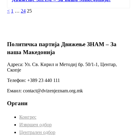
Страна
Страна
Страна
<
1
…
24
25
Навигација
на
написи
Политичка партија Движење ЗНАМ – За
наша Македонија
Адреса: Ул. Св. Кирил и Методиј бр. 50/1-1, Центар,
Скопје
Телефон: +389 23 440 111
Емаил: contact@dvizenjeznam.org.mk
Органи
Конгрес
Извршен одбор
Централен одбор