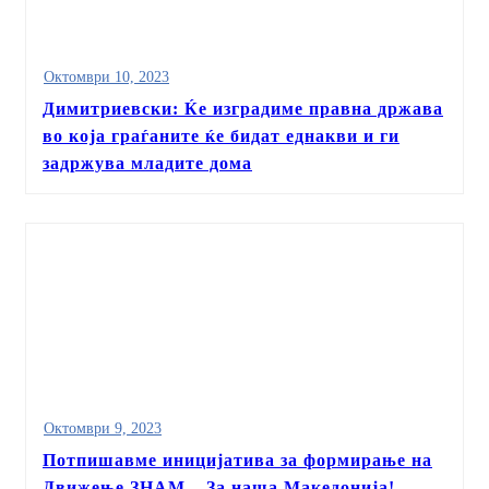
Октомври 10, 2023
Димитриевски: Ќе изградиме правна држава
во која граѓаните ќе бидат еднакви и ги
задржува младите дома
Октомври 9, 2023
Потпишавме иницијатива за формирање на
Движење ЗНАМ – За наша Македонија!