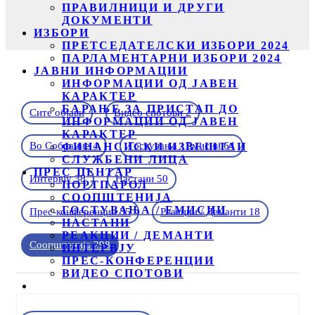
ПРАВИЛНИЦИ И ДРУГИ
ДОКУМЕНТИ
ИЗБОРИ
ПРЕТСЕДАТЕЛСКИ ИЗБОРИ 2024
ПАРЛАМЕНТАРНИ ИЗБОРИ 2024
ЈАВНИ ИНФОРМАЦИИ
ИНФОРМАЦИИ ОД ЈАВЕН
КАРАКТЕР
БАРАЊЕ ЗА ПРИСТАП ДО
Сите објави
Видео спотови
2
ИНФОРМАЦИИ ОД ЈАВЕН
КАРАКТЕР
Во Собрание
4
Гостувања / Емисии
64
ФИНАНСИСКИ ИЗВЕШТАИ
СЛУЖБЕНИ ЛИЦА
ПРЕС ЦЕНТАР
Интервју
38
Настани
50
ПОРТПАРОЛ
СООПШТЕНИЈА
ГОСТУВАЊА / ЕМИСИИ
Прес-конференции
35
Реакции / Деманти
18
НАСТАНИ
РЕАКЦИИ / ДЕМАНТИ
Соопштенија
298
ИНТЕРВЈУ
ПРЕС-КОНФЕРЕНЦИИ
ВИДЕО СПОТОВИ