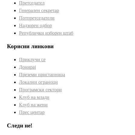
Претседател
Генерален секретар
Потпретседатели
Надзорен одбор
Републички изборен штаб
Корисни линкови
Приклучи се
Донирај
Преземи пристапница
Локални ограноци
Програмски сектори
Клуб на млади
Клуб на жени
Прес центар
Следи не!