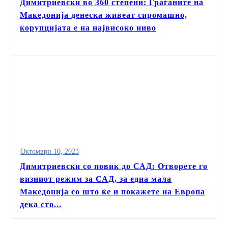
Димитриевски во 360 степени: Граѓаните на
Македонија денеска живеат сиромашно,
корупцијата е на највисоко ниво
Октомври 10, 2023
Димитриевски со повик до САД: Отворете го
визниот режим за САД, за една мала
Македонија со што ќе и покажете на Европа
дека сто...